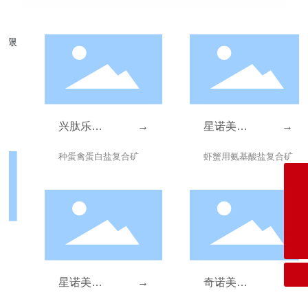
兴肽乐
→
星诺美
→
C201
X601
种蛋禽蛋白盐复合矿
虾蟹用氨基酸盐复合矿
1846760392@qq.com
0758-3103233
星诺美
→
奇诺美
→
X600
Q701