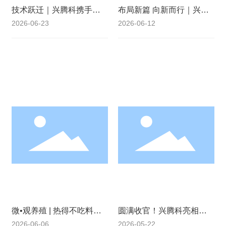
技术跃迁｜兴腾科携手华
布局新篇 向新而行｜兴腾
南理工大学，开启螯合技
科与湖南农业大学水产动
2026-06-23
2026-06-12
术战略升维
物营养与饲料实验室达成
战略合作
微•观养殖 | 热得不吃料？
圆满收官！兴腾科亮相第
除了水帘风机，微量元素
二十三届中国畜博会，聚
2026-06-06
2026-05-22