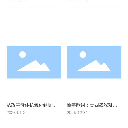
是体内的「散热器」
焦动物微量精准营养
从改善母体抗氧化到提升
新年献词：廿四载深耕结
仔猪免疫力：蛋白铁如何
硕果，新纪元再赴卓越程
2026-01-29
2025-12-31
系统性提升养殖效益？