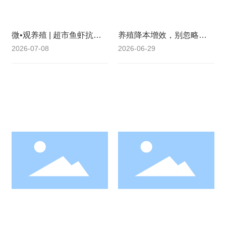
微•观养殖 | 超市鱼虾抗生
养殖降本增效，别忽略了
素屡屡超标——我们是不
这个“隐形开关” —— 铬元
2026-07-08
2026-06-29
是忽略了微量元素这个“隐
素
形防线”？