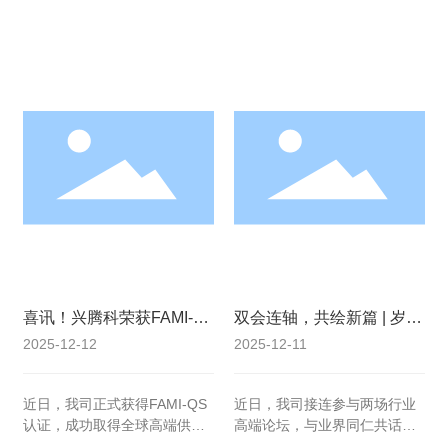
喜讯！兴腾科荣获FAMI-
双会连轴，共绘新篇 | 岁末
QS认证，以国际标准铸就
聚能，我司持续深耕动物
2025-12-12
2025-12-11
卓越品质与安全新标杆！
微量元素营养前沿
近日，我司正式获得FAMI-QS
近日，我司接连参与两场行业
认证，成功取得全球高端供应
高端论坛，与业界同仁共话科
链“安全通行证”。
技创新，共谋发展新机。