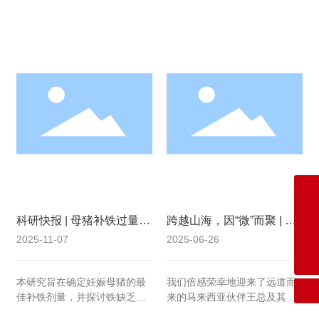
1846760392@qq.com
科研快报 | 母猪补铁过量可
跨越山海，因“微”而聚 | 马
引发胎盘铁死亡！我司最
来西亚客户来访交流，携
2025-11-07
2025-06-26
新研究揭示剂量关键性
手共探微量精准应用新篇
0758-3103233
章
本研究旨在确定妊娠母猪的最
我们倍感荣幸地迎来了远道而
佳补铁剂量，并探讨铁缺乏和
来的马来西亚伙伴王总及其团
过量导致母猪繁殖性能下降的
队到访广东兴腾科。