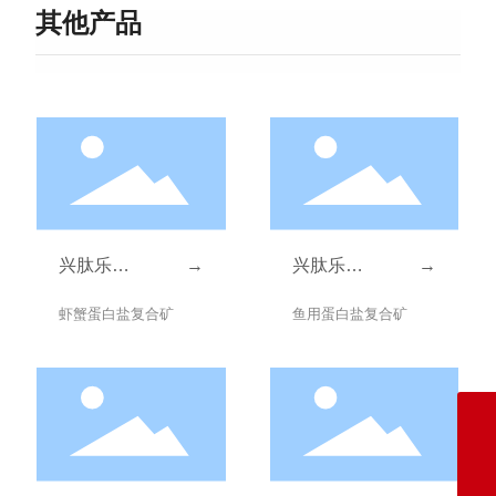
其他产品
兴肽乐
→
星诺美
→
C201
X601
种蛋禽蛋白盐复合矿
虾蟹用氨基酸盐复合矿
1846760392@qq.com